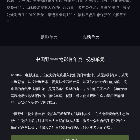
2026年，中国野生生物影像年赛以“生命的力量”为主题，面向全球征集摄影、
视频作品，以此传递震撼人心的生命力量，唤醒公众亲近自然的渴望，激发
公众对野生生物的热爱，增进社会对野生生物和自然生态保护的了解与关
注。
摄影单元
视频单元
中国野生生物影像年赛 | 视频单元
1870年，电影诞生，想象力的奇观进入我们的日常生活。从无声到有声，从黑
白到彩色，从胶片到数字，视频技术不断发展，甚至能“替代”我们的感官。高
质量的自然类视频影像，是看见这个星球的窗口，令我们足不出户，就能身临
其境地感受地球家园的壮丽和丰富。视频，最大化呈现出生命力量的奔涌澎
湃，令我们的语言也变得苍白。
中国野生生物影像年赛”视频单元希望通过视频来真实、完整地呈现自然生态与
野生生物的面貌，讲述来自大自然的动人故事，激发公众对自然生态和野生生
物的兴趣与认知，将深入关注自然保护的理念，触达更多人的心底。