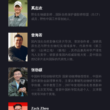
奚志农
野生生物摄影师，国际自然保护摄影师联盟（ILCP）
成员，野性中国工作室创始人。
曾海若
国内顶尖自然影像纪录片导演、资深创作者，深耕高
原生态与野生生物纪实领域多年。代表作有《第三
极》《众神之地》《极地》，其作品兼具科学严谨性
与人文美学，斩获多项国内权威影视大奖，是中国自
然纪录片走向国际的代表性人物。
张劲硕
中国科学院动物研究所·国家动物博物馆馆长，中国科
普作家协会副理事长等。主要从事哺乳动物研究和科
学传播、科学教育工作，2007年发现和命名兽类新种
——北京宽耳蝠。曾获中国科学院先进个人、文津图
书奖等30余个奖项。
Zack Zhou